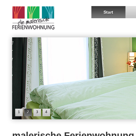
Start
1
2
3
4
malerische Ferienwohnung 